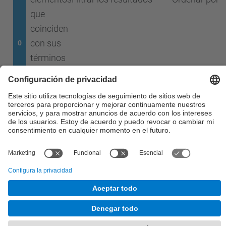
que
coinciden
con sus
0
términos
de
búsqueda
Sin resultado en la búsqueda.
© UPC
Desarrollado con