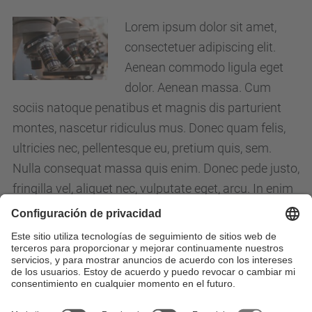
Lorem ipsum dolor sit amet,
consectetuer adipiscing elit.
Aenean commodo ligula eget
dolor. Aenean massa. Cum
sociis natoque penatibus et magnis dis parturient
montes, nascetur ridiculus mus. Donec quam felis,
ultricies nec, pellentesque eu, pretium quis, sem.
Nulla consequat massa quis enim. Donec pede justo,
fringilla vel, aliquet nec, vulputate eget, arcu. In enim
justo, rhoncus ut, imperdiet a, venenatis vitae, justo.
Nullam dictum felis eu pede mollis pretium. Integer
tincidunt. Cras dapibus.
Todas las notícias